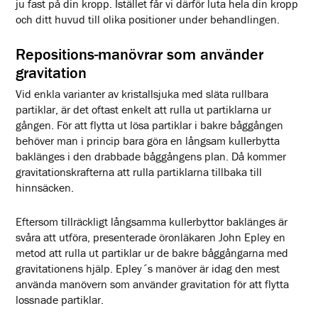
ju fast på din kropp. Istället får vi därför luta hela din kropp
och ditt huvud till olika positioner under behandlingen.
Repositions-manövrar som använder
gravitation
Vid enkla varianter av kristallsjuka med släta rullbara
partiklar, är det oftast enkelt att rulla ut partiklarna ur
gången. För att flytta ut lösa partiklar i bakre båggången
behöver man i princip bara göra en långsam kullerbytta
baklänges i den drabbade båggångens plan. Då kommer
gravitationskrafterna att rulla partiklarna tillbaka till
hinnsäcken.
Eftersom tillräckligt långsamma kullerbyttor baklänges är
svåra att utföra, presenterade öronläkaren John Epley en
metod att rulla ut partiklar ur de bakre båggångarna med
gravitationens hjälp. Epley´s manöver är idag den mest
använda manövern som använder gravitation för att flytta
lossnade partiklar.