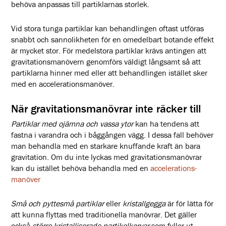
behöva anpassas till partiklarnas storlek.
Vid stora tunga partiklar kan behandlingen oftast utföras
snabbt och sannolikheten för en omedelbart botande effekt
är mycket stor. För medelstora partiklar krävs antingen att
gravitationsmanövern genomförs väldigt långsamt så att
partiklarna hinner med eller att behandlingen istället sker
med en accelerationsmanöver.
När gravitationsmanövrar inte räcker till
Partiklar med ojämna och vassa ytor
kan ha tendens att
fastna i varandra och i båggången vägg. I dessa fall behöver
man behandla med en starkare knuffande kraft än bara
gravitation. Om du inte lyckas med gravitationsmanövrar
kan du istället behöva behandla med en
accelerations-
manöver
Små och pyttesmå partiklar
eller
kristallgegga
är för lätta för
att kunna flyttas med traditionella manövrar. Det gäller
också
större kristalliserade partikelkorvar
som fyller ut