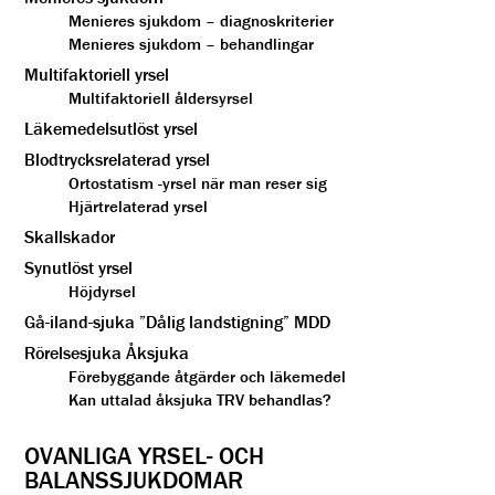
Menieres sjukdom – diagnoskriterier
Menieres sjukdom – behandlingar
Multifaktoriell yrsel
Multifaktoriell åldersyrsel
Läkemedelsutlöst yrsel
Blodtrycksrelaterad yrsel
Ortostatism -yrsel när man reser sig
Hjärtrelaterad yrsel
Skallskador
Synutlöst yrsel
Höjdyrsel
Gå-iland-sjuka ”Dålig landstigning” MDD
Rörelsesjuka Åksjuka
Förebyggande åtgärder och läkemedel
Kan uttalad åksjuka TRV behandlas?
OVANLIGA YRSEL- OCH
BALANSSJUKDOMAR