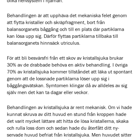
olika nervsystem i hjärnan.
Behandlingen är att upphäva det mekaniska felet genom
att flytta kristaller och skräpfragment, bort från
balansorganets båggång och till en plats där partiklarna
kan lösa upp sig. Därför flyttas partiklarna tillbaka till
balansorganets hinnsäck utriculus.
För att bli besvärsfri från ett skov av kristallsjuka brukar
30% av de drabbade behöva en aktiv behandling. I övriga
70% av kristallsjuka kommer tillståndet att läka ut spontant
genom att de lossnade partiklarna löser upp sig i
båggångsvätskan. Symtomen klingar då av alldeles av sig
själv men det kan ta dagar eller veckor.
Behandlingen av kristallsjuka är rent mekanisk. Om vi hade
kunnat skruva av ditt huvud en stund från kroppen hade
det varit mycket lättare att hitta de lösa kristallerna, skaka
och rulla loss dom och sedan hade du återfått ditt ny-
servade huvud befriat från kristallsjuka. Men huvudet sitter