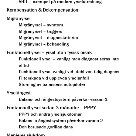
VHIT – exempel på modern yrselutredning
Kompensation & Dekompensation
Migränyrsel
Migränyrsel – symtom
Migränyrsel – triggers
Migränyrsel – diagnoskriterier
Migränyrsel – behandling
Funktionell yrsel – yrsel utan fysisk orsak
Funktionell yrsel – vanligt men diagnostiseras inte
alltid
Funktionell yrsel vanligt vid utebliven tidig diagnos
Filterskada vid upplevda yrselanfall
Störning av balansens autopiloter
Yrselångest
Balans- och ångestsystem påverkar varann 1
Funktionell yrsel sedan 3 månader – PPPY
PPPY och andra yrselsjukdomar
Balans- o ångestsystem påverkar varann 2
Den berusade gorillan dans
Menieres sjukdom