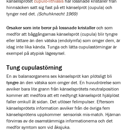
känselsprötet
cupulo-lithiasis
har lossnade kristaller från
hinnsäcken satt sig fast på ett känselpröt (cupula) och
tynger ned det.
(Schuhknecht 1969)
Orsaker som inte beror på lossnade kristaller
och som
medför att båggångarnas känselspröt (cupula) blir tyngre
eller lättare än den vätska (endolymfa) som omger dem, är
idag inte lika kända. Tunga och lätta cupulastörningar är
exempel på atypisk lägesyrsel.
Tung cupulastörning
En av balansorganens sex känselspröt kan plötsligt bli
tyngre
än den vätska som omger det. En huvudrörelse som
avviker bara lite grann från känselsprötets neutralposition
kommer att medföra att ett nedtyngt känselspröt hjälplöst
faller omkull åt sidan. Det utlöser felimpulser. Eftersom
känselsprötets information avviker från de övriga fem
känselsprötens uppkommer sensorisk mis-match. Hjärnan
förvirras av de osamstämmiga informationerna och det
medför symtom som vid åksjuka.