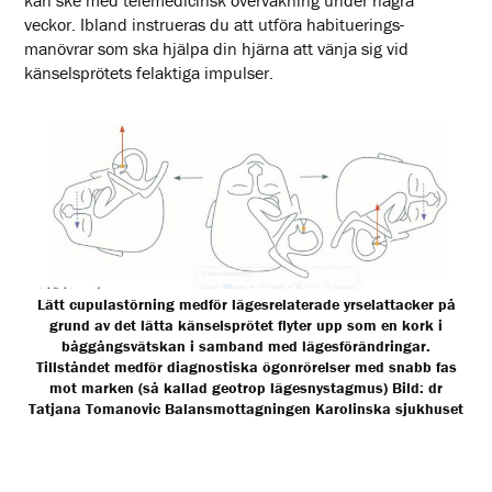
kan ske med telemedicinsk övervakning under några
veckor. Ibland instrueras du att utföra habituerings-
manövrar som ska hjälpa din hjärna att vänja sig vid
känselsprötets felaktiga impulser.
Lätt cupulastörning medför lägesrelaterade yrselattacker på
grund av det lätta känselsprötet flyter upp som en kork i
båggångsvätskan i samband med lägesförändringar.
Tillståndet medför diagnostiska ögonrörelser med snabb fas
mot marken (så kallad geotrop lägesnystagmus) Bild: dr
Tatjana Tomanovic Balansmottagningen Karolinska sjukhuset