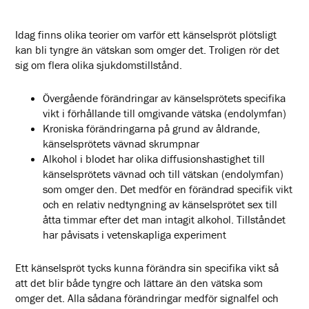
Idag finns olika teorier om varför ett känselspröt plötsligt
kan bli tyngre än vätskan som omger det. Troligen rör det
sig om flera olika sjukdomstillstånd.
Övergående förändringar av känselsprötets specifika
vikt i förhållande till omgivande vätska (endolymfan)
Kroniska förändringarna på grund av åldrande,
känselsprötets vävnad skrumpnar
Alkohol i blodet har olika diffusionshastighet till
känselsprötets vävnad och till vätskan (endolymfan)
som omger den. Det medför en förändrad specifik vikt
och en relativ nedtyngning av känselsprötet sex till
åtta timmar efter det man intagit alkohol. Tillståndet
har påvisats i vetenskapliga experiment
Ett känselspröt tycks kunna förändra sin specifika vikt så
att det blir både tyngre och lättare än den vätska som
omger det. Alla sådana förändringar medför signalfel och