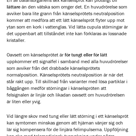
En av balansorganens sex känselspröt kan plötsligt bli
lättare
än den vätska som omger det. En huvudrörelse som
avviker bara lite grann från känselsprötets neutralposition
kommer att medföra att ett lätt känselspröt flyter upp mot
ytan som en kork i vattenglas. Vid lätta cupula störningar är
det uppenbart att tillståndet inte kan förklaras av lossnade
kristaller.
Oavsett om känselsprötet är
för tungt eller för lätt
uppkommer ett signalfel i samband med alla huvudrörelser
som avviker från det drabbade känselsprötets
normalposition. Känselsprötets neutralposition är när det
står rakt upp. Till skillnad från varianter med lösa partiklar i
båggången medför störningar i känselspröten att
felsignalen är linjär och likadan oavsett om huvudrörelsen
är liten eller yvig.
Vid längre skov med tung eller lätt störning i ett känselspröt
kan symtomen minskas genom att hjärnan vänjer sig och
lär sig kompensera för de linjära felimpulserna. Uppföljning