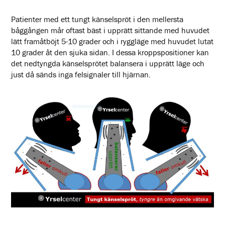
Patienter med ett tungt känselspröt i den mellersta
båggången mår oftast bäst i upprätt sittande med huvudet
lätt framåtböjt 5-10 grader och i ryggläge med huvudet lutat
10 grader åt den sjuka sidan. I dessa kroppspositioner kan
det nedtyngda känselsprötet balansera i upprätt läge och
just då sänds inga felsignaler till hjärnan.