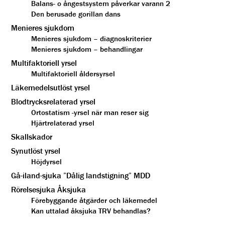
Balans- o ångestsystem påverkar varann 2
Den berusade gorillan dans
Menieres sjukdom
Menieres sjukdom – diagnoskriterier
Menieres sjukdom – behandlingar
Multifaktoriell yrsel
Multifaktoriell åldersyrsel
Läkemedelsutlöst yrsel
Blodtrycksrelaterad yrsel
Ortostatism -yrsel när man reser sig
Hjärtrelaterad yrsel
Skallskador
Synutlöst yrsel
Höjdyrsel
Gå-iland-sjuka ”Dålig landstigning” MDD
Rörelsesjuka Åksjuka
Förebyggande åtgärder och läkemedel
Kan uttalad åksjuka TRV behandlas?