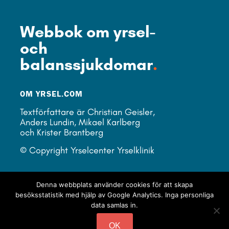
Webbok om yrsel-
och
balanssjukdomar
.
OM YRSEL.COM
Textförfattare är Christian Geisler,
Anders Lundin, Mikael Karlberg
och Krister Brantberg
© Copyright Yrselcenter Yrselklinik
LÄNKAR
Denna webbplats använder cookies för att skapa
Yrselcenter Yrselklinik
besöksstatistik med hjälp av Google Analytics. Inga personliga
Balanslaboratoriet.se
data samlas in.
Vertigocatcher Diagnostics
OK