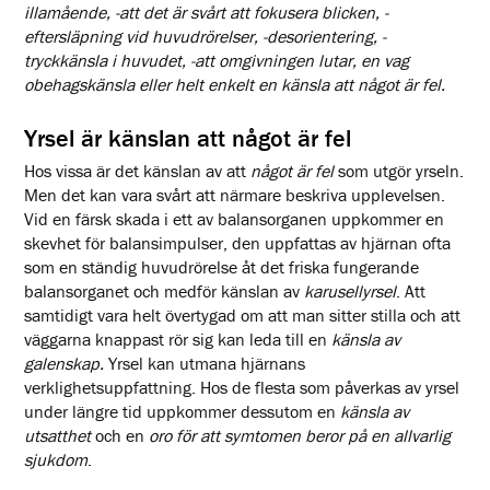
illamående, -att det är svårt att fokusera blicken, -
eftersläpning vid huvudrörelser, -desorientering, -
tryckkänsla i huvudet, -att omgivningen lutar, en vag
obehagskänsla eller helt enkelt en känsla att något är fel.
Yrsel är känslan att något är fel
Hos vissa är det känslan av att
något är fel
som utgör yrseln.
Men det kan vara svårt att närmare beskriva upplevelsen.
Vid en färsk skada i ett av balansorganen uppkommer en
skevhet för balansimpulser, den uppfattas av hjärnan ofta
som en ständig huvudrörelse åt det friska fungerande
balansorganet och medför känslan av
karusellyrsel
. Att
samtidigt vara helt övertygad om att man sitter stilla och att
väggarna knappast rör sig kan leda till en
känsla av
galenskap.
Yrsel kan utmana hjärnans
verklighetsuppfattning. Hos de flesta som påverkas av yrsel
under längre tid uppkommer dessutom en
känsla av
utsatthet
och en
oro för att symtomen beror på en allvarlig
sjukdom
.