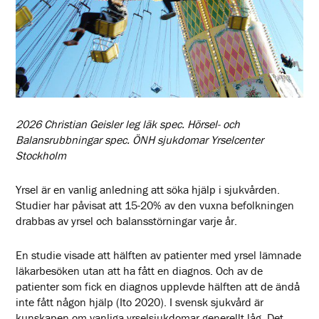
2026 Christian Geisler leg läk spec. Hörsel- och
Balansrubbningar spec. ÖNH sjukdomar Yrselcenter
Stockholm
Yrsel är en vanlig anledning att söka hjälp i sjukvården.
Studier har påvisat att 15-20% av den vuxna befolkningen
drabbas av yrsel och balansstörningar varje år.
En studie visade att hälften av patienter med yrsel lämnade
läkarbesöken utan att ha fått en diagnos. Och av de
patienter som fick en diagnos upplevde hälften att de ändå
inte fått någon hjälp (Ito 2020). I svensk sjukvård är
kunskapen om vanliga yrselsjukdomar generellt låg. Det