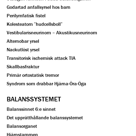
Godartad anfallsyrsel hos barn
Perilymfatisk fistel
Kolesteatom ”hudcellsboll”
Vestibularisneurinom – Akustikusneurinom
Alternobar yrsel
Nackutlöst yrsel
Transitorisk ischemisk attack TIA
Skallbasfraktur
Primär ortostatisk tremor
Syndrom som drabbar Hjärna-Öra-Öga
BALANSSYSTEMET
Balanssinnet 6:e sinnet
Det upprätthållande balanssystemet
Balansorganet
Hjärnstammen