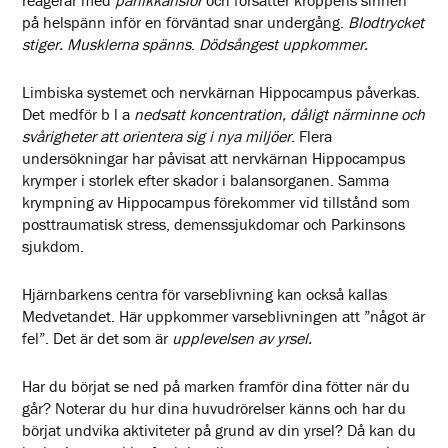
reagerar med
panikkänslor
och försätter kroppens sinnen
på helspänn inför en förväntad snar undergång.
Blodtrycket
stiger.
Musklerna spänns
.
Dödsångest uppkommer.
Limbiska systemet och nervkärnan Hippocampus påverkas.
Det medför b l a
nedsatt koncentration, dåligt närminne och
svårigheter att orientera sig i nya miljöer
. Flera
undersökningar har påvisat att nervkärnan Hippocampus
krymper i storlek efter skador i balansorganen. Samma
krympning av Hippocampus förekommer vid tillstånd som
posttraumatisk stress, demenssjukdomar och Parkinsons
sjukdom.
Hjärnbarkens centra för varseblivning kan också kallas
Medvetandet. Här uppkommer varseblivningen att ”något är
fel”. Det är det som är
upplevelsen av yrsel.
Har du börjat se ned på marken framför dina fötter när du
går? Noterar du hur dina huvudrörelser känns och har du
börjat undvika aktiviteter på grund av din yrsel? Då kan du