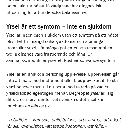
beror i sin tur på att få vårdgivare har diagnostisk
utrustning för att undersöka balanssinnet.
Yrsel är ett symtom
–
inte en sjukdom
Yrsel är ingen egen sjukdom utan ett symtom på att något
blivit fel. En mängd olika sjukdomar och störningar
framkallar yrsel. För många patienter kan resan mot en
tydlig diagnos vara frustrerande och lång. Ur
samhällssynpunkt är yrsel ett kostnadsdrivande symtom.
Yrsel är en unik och personlig upplevelse. Upplevelsen går
inte att mäta med instrument eller blodprov. För att förstå
yrsel behöver man till att börja med ta reda på vad en
yrseldrabbad egentligen menar. Begreppet
yrsel
är i sig
diffust och förvirrande. Det svenska ordet yrsel kan
innebära
en känsla av..
–
ostadighet, -karusell, -dålig balans, -att svimma, -att något
rör sig, -overklighet, -att tappa kontrollen, -att falla, -