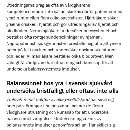
Utredningarna präglas ofta av vårdgivarens
kompetensområde. Inte sällan skickas därför patienter med
yrsel runt mellan flera olika specialister. Hjärtläkare söker
yrselns orsaker i hjärtat och gör utredningar av hjärtat och
blodkärlen. Neurologläkare undersöker nervsystemet och
beställer ofta röntgenundersökningar av hjärnan.
Naprapater och sjukgymnaster föreställer sig ofta att yrseln
beror på fel i nacken och undersöker nackmuskulaturen
och leder. Allmänläkare beställer olika blodprover. Men
väldigt få vårdgivare har utrustning och kunskap för att
undersöka balanssystemets impulser.
Balanssinnet hos yra i svensk sjukvård
undersöks bristfälligt eller oftast inte alls
Trots att minst hälften av alla yrseltillstånd
har visat sig
bero på störningar i balanssinnet saknar de flesta
vårdgivare utrustning och kunskap för att undersöka
balanssinnets impulser. Undersökningsteknik av
balanssinnets impulser genomförs sällan. Här skiljer sig