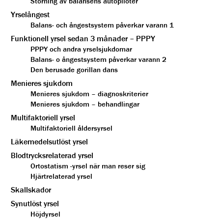
Störning av balansens autopiloter
Yrselångest
Balans- och ångestsystem påverkar varann 1
Funktionell yrsel sedan 3 månader – PPPY
PPPY och andra yrselsjukdomar
Balans- o ångestsystem påverkar varann 2
Den berusade gorillan dans
Menieres sjukdom
Menieres sjukdom – diagnoskriterier
Menieres sjukdom – behandlingar
Multifaktoriell yrsel
Multifaktoriell åldersyrsel
Läkemedelsutlöst yrsel
Blodtrycksrelaterad yrsel
Ortostatism -yrsel när man reser sig
Hjärtrelaterad yrsel
Skallskador
Synutlöst yrsel
Höjdyrsel