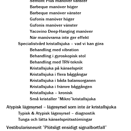
Semont Plus manöver vänster
Barbeque manöver höger
Barbeque manöver vänster
Gufonis manöver höger
Gufonis manöver vänster
Yacovino Deep-Hanging manöver
När manövrarna inte ger effekt
Specialistvård kristallsjuka – vad vi kan göra
Behandling med vibration
Behandling i gyroskopisk stol
Behandling med TRV-teknik
Kristallsjuka på känselspröt
Kristallsjuka i flera båggångar
Kristallsjuka i båda balansorganen
Kristallsjuka i främre båggången
Kristallsjuka – kronisk
Små kristaller ”Mikro”kristallsjuka
Atypisk lägesyrsel – lägesyrsel som inte är kristallsjuka
Typisk & Atypisk lägesyrsel – diagnostik
Tunga och lätta känselsprötsstörningar
Vestibularisneurit ”Plötsligt ensidigt signalbortfall”