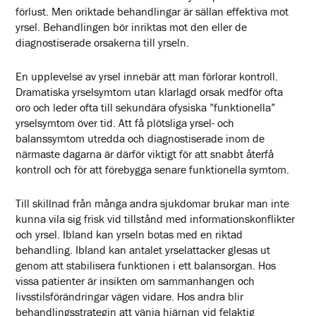
förlust. Men oriktade behandlingar är sällan effektiva mot
yrsel. Behandlingen bör inriktas mot den eller de
diagnostiserade orsakerna till yrseln.
En upplevelse av yrsel innebär att man förlorar kontroll.
Dramatiska yrselsymtom utan klarlagd orsak medför ofta
oro och leder ofta till sekundära ofysiska ”funktionella”
yrselsymtom över tid. Att få plötsliga yrsel- och
balanssymtom utredda och diagnostiserade inom de
närmaste dagarna är därför viktigt för att snabbt återfå
kontroll och för att förebygga senare funktionella symtom.
Till skillnad från många andra sjukdomar brukar man inte
kunna vila sig frisk vid tillstånd med informationskonflikter
och yrsel. Ibland kan yrseln botas med en riktad
behandling. Ibland kan antalet yrselattacker glesas ut
genom att stabilisera funktionen i ett balansorgan. Hos
vissa patienter är insikten om sammanhangen och
livsstilsförändringar vägen vidare. Hos andra blir
behandlingsstrategin att vänja hjärnan vid felaktig