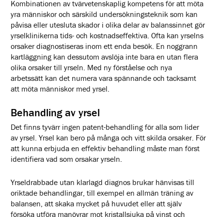
Kombinationen av tvärvetenskaplig kompetens för att möta
yra människor och särskild undersökningsteknik som kan
påvisa eller utesluta skador i olika delar av balanssinnet gör
yrselklinikerna tids- och kostnadseffektiva. Ofta kan yrselns
orsaker diagnostiseras inom ett enda besök. En noggrann
kartläggning kan dessutom avslöja inte bara en utan flera
olika orsaker till yrseln. Med ny förståelse och nya
arbetssätt kan det numera vara spännande och tacksamt
att möta människor med yrsel.
Behandling av yrsel
Det finns tyvärr ingen patent-behandling för alla som lider
av yrsel. Yrsel kan bero på många och vitt skilda orsaker. För
att kunna erbjuda en effektiv behandling måste man först
identifiera vad som orsakar yrseln.
Yrseldrabbade utan klarlagd diagnos brukar hänvisas till
oriktade behandlingar, till exempel en allmän träning av
balansen, att skaka mycket på huvudet eller att själv
försöka utföra manövrar mot kristallsjuka på vinst och