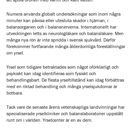
Numera används globalt undersökningar som inom några
minuter kan påvisa eller utesluta skador i hjärnan, i
balansorganen och i balansnerverna. Internationellt har
utvecklingen letts av neurologläkare och balansläkare. Men
många nya rön är inte spridda i svensk sjukvård. Därför
förekommer fortfarande många ålderdomliga föreställningar
om yrsel.
Yrsel som tidigare betraktades som något oförklarligt och
psykiskt kan idag identifieras som fysiskt och
behandlingsbart. De flesta yrseltillstånd kan idag förbättras
med en riktad behandling och många yrselsjukdomar är
botbara.
Tack vare de senaste årens vetenskapliga landvinningar har
specialiserade yrselkliniker och balanslaboratorier uppstått
runt om i världen. Yrselcenter är en av dem.