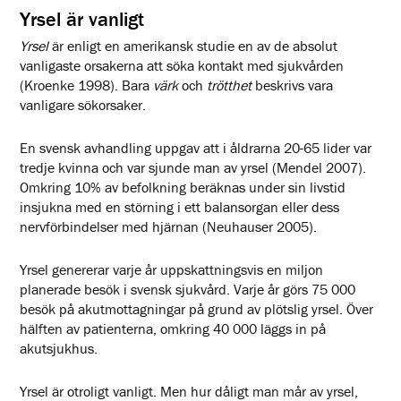
Yrsel är vanligt
Yrsel
är enligt en amerikansk studie en av de absolut
vanligaste orsakerna att söka kontakt med sjukvården
(Kroenke 1998). Bara
värk
och
trötthet
beskrivs vara
vanligare sökorsaker.
En svensk avhandling uppgav att i åldrarna 20-65 lider var
tredje kvinna och var sjunde man av yrsel (Mendel 2007).
Omkring 10% av befolkning beräknas under sin livstid
insjukna med en störning i ett balansorgan eller dess
nervförbindelser med hjärnan (Neuhauser 2005).
Yrsel genererar varje år uppskattningsvis en miljon
planerade besök i svensk sjukvård. Varje år görs 75 000
besök på akutmottagningar på grund av plötslig yrsel. Över
hälften av patienterna, omkring 40 000 läggs in på
akutsjukhus.
Yrsel är otroligt vanligt. Men hur dåligt man mår av yrsel,