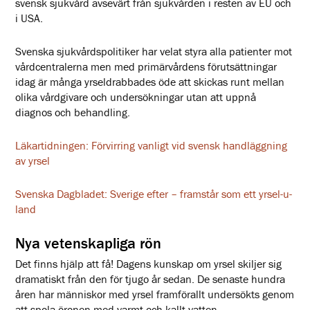
svensk sjukvård avsevärt från sjukvården i resten av EU och
i USA.
Svenska sjukvårdspolitiker har velat styra alla patienter mot
vårdcentralerna men med primärvårdens förutsättningar
idag är många yrseldrabbades öde att skickas runt mellan
olika vårdgivare och undersökningar utan att uppnå
diagnos och behandling.
Läkartidningen: Förvirring vanligt vid svensk handläggning
av yrsel
Svenska Dagbladet: Sverige efter – framstår som ett yrsel-u-
land
Nya vetenskapliga rön
Det finns hjälp att få! Dagens kunskap om yrsel skiljer sig
dramatiskt från den för tjugo år sedan. De senaste hundra
åren har människor med yrsel framförallt undersökts genom
att spola öronen med varmt och kallt vatten.