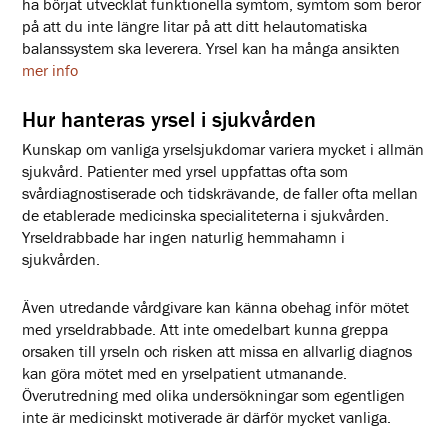
ha börjat utvecklat funktionella symtom, symtom som beror
på att du inte längre litar på att ditt helautomatiska
balanssystem ska leverera. Yrsel kan ha många ansikten
mer info
Hur hanteras yrsel i sjukvården
Kunskap om vanliga yrselsjukdomar variera mycket i allmän
sjukvård. Patienter med yrsel uppfattas ofta som
svårdiagnostiserade och tidskrävande, de faller ofta mellan
de etablerade medicinska specialiteterna i sjukvården.
Yrseldrabbade har ingen naturlig hemmahamn i
sjukvården.
Även utredande vårdgivare kan känna obehag inför mötet
med yrseldrabbade. Att inte omedelbart kunna greppa
orsaken till yrseln och risken att missa en allvarlig diagnos
kan göra mötet med en yrselpatient utmanande.
Överutredning med olika undersökningar som egentligen
inte är medicinskt motiverade är därför mycket vanliga.