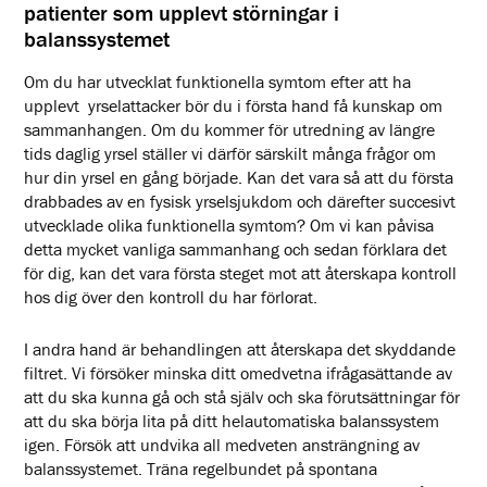
patienter som upplevt störningar i
balanssystemet
Om du har utvecklat funktionella symtom efter att ha
upplevt yrselattacker bör du i första hand få kunskap om
sammanhangen. Om du kommer för utredning av längre
tids daglig yrsel ställer vi därför särskilt många frågor om
hur din yrsel en gång började. Kan det vara så att du första
drabbades av en fysisk yrselsjukdom och därefter succesivt
utvecklade olika funktionella symtom? Om vi kan påvisa
detta mycket vanliga sammanhang och sedan förklara det
för dig, kan det vara första steget mot att återskapa kontroll
hos dig över den kontroll du har förlorat.
I andra hand är behandlingen att återskapa det skyddande
filtret. Vi försöker minska ditt omedvetna ifrågasättande av
att du ska kunna gå och stå själv och ska förutsättningar för
att du ska börja lita på ditt helautomatiska balanssystem
igen. Försök att undvika all medveten ansträngning av
balanssystemet. Träna regelbundet på spontana