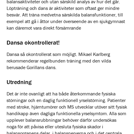
balansaktiviteter och utan särskild analys av hur det går.
Löpträning och dans är aktiviteter som oftast ger mindre
besvär. Att träna medvetna särskilda balansfunktioner, till
exempel att gå i åttor under överseende av en sjukgymnast
kan däremot vara direkt försämrande
Dansa okontrollerat!
Dansa så okontrollerat som möjligt. Mikael Karlberg
rekommenderar regelbunden träning med den vilda
berusade Gorillans dans.
Utredning
Det är inte ovanligt att ha både återkommande fysiska
störningar och en daglig funktionell yrselstörning. Patienter
med stroke, hjärntumörer och MS utvecklar utöver sitt fysisk
handikapp även dagliga funktionella yrselsymtom. Alla som
upplever balansrubbningar behöver därför undersökas
noga för att påvisa eller utesluta fysiska skador i
balansorganens delar, i balansnerverna och i det centrala