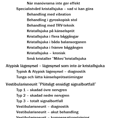
När manövrarna inte ger effekt
Specialistvård kristallsjuka – vad vi kan göra
Behandling med vibration
Behandling i gyroskopisk stol
Behandling med TRV-teknik
Kristallsjuka på känselspröt
Kristallsjuka i flera båggångar
Kristallsjuka i båda balansorganen
Kristallsjuka i främre båggången
Kristallsjuka – kronisk
Små kristaller ”Mikro”kristallsjuka
Atypisk lägesyrsel – lägesyrsel som inte är kristallsjuka
Typisk & Atypisk lägesyrsel – diagnostik
Tunga och lätta känselsprötsstörningar
Vestibularisneurit ”Plötsligt ensidigt signalbortfall”
Typ 1 – skadad övre nervgren
Typ 2 – skadad nedre nervgren
Typ 3 – totalt signalbortfall
Vestibularisneurit – diagnostik
Vestibularisneurit – akut behandling
Vestibularisneurit – kompensationsträning