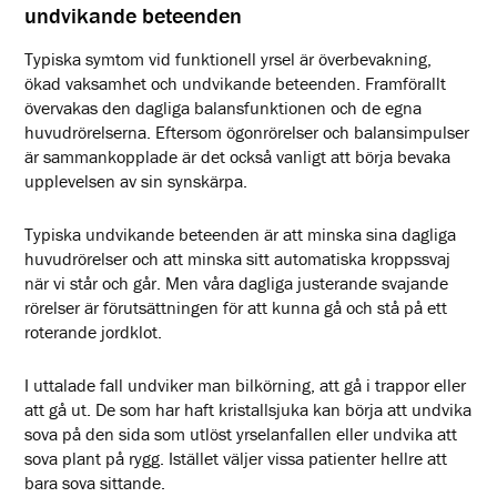
undvikande beteenden
Typiska symtom vid funktionell yrsel är överbevakning,
ökad vaksamhet och undvikande beteenden. Framförallt
övervakas den dagliga balansfunktionen och de egna
huvudrörelserna. Eftersom ögonrörelser och balansimpulser
är sammankopplade är det också vanligt att börja bevaka
upplevelsen av sin synskärpa.
Typiska undvikande beteenden är att minska sina dagliga
huvudrörelser och att minska sitt automatiska kroppssvaj
när vi står och går. Men våra dagliga justerande svajande
rörelser är förutsättningen för att kunna gå och stå på ett
roterande jordklot.
I uttalade fall undviker man bilkörning, att gå i trappor eller
att gå ut. De som har haft kristallsjuka kan börja att undvika
sova på den sida som utlöst yrselanfallen eller undvika att
sova plant på rygg. Istället väljer vissa patienter hellre att
bara sova sittande.