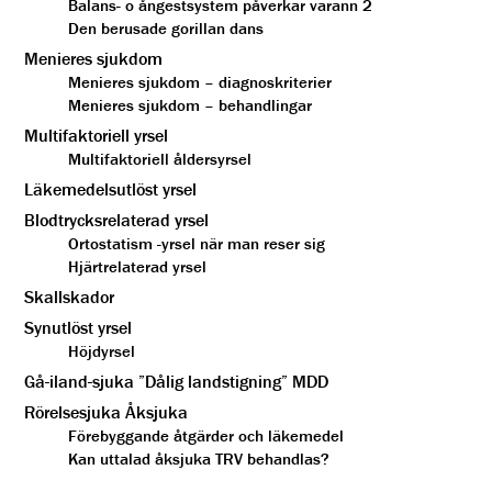
Balans- o ångestsystem påverkar varann 2
Den berusade gorillan dans
Menieres sjukdom
Menieres sjukdom – diagnoskriterier
Menieres sjukdom – behandlingar
Multifaktoriell yrsel
Multifaktoriell åldersyrsel
Läkemedelsutlöst yrsel
Blodtrycksrelaterad yrsel
Ortostatism -yrsel när man reser sig
Hjärtrelaterad yrsel
Skallskador
Synutlöst yrsel
Höjdyrsel
Gå-iland-sjuka ”Dålig landstigning” MDD
Rörelsesjuka Åksjuka
Förebyggande åtgärder och läkemedel
Kan uttalad åksjuka TRV behandlas?