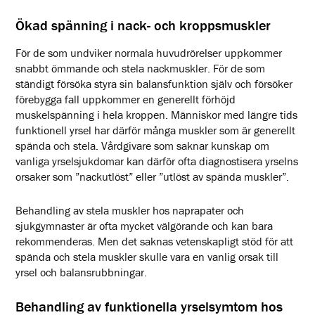
Ökad spänning i nack- och kroppsmuskler
För de som undviker normala huvudrörelser uppkommer
snabbt ömmande och stela nackmuskler. För de som
ständigt försöka styra sin balansfunktion själv och försöker
förebygga fall uppkommer en generellt förhöjd
muskelspänning i hela kroppen. Människor med längre tids
funktionell yrsel har därför många muskler som är generellt
spända och stela. Vårdgivare som saknar kunskap om
vanliga yrselsjukdomar kan därför ofta diagnostisera yrselns
orsaker som ”nackutlöst” eller ”utlöst av spända muskler”.
Behandling av stela muskler hos naprapater och
sjukgymnaster är ofta mycket välgörande och kan bara
rekommenderas. Men det saknas vetenskapligt stöd för att
spända och stela muskler skulle vara en vanlig orsak till
yrsel och balansrubbningar.
Behandling av funktionella yrselsymtom hos