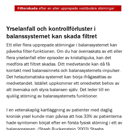
Yrselanfall och kontrollförluster i
balanssystemet kan skada filtret
Ett eller flera upprepade störningar i balanssystemet kan
påverka filter-funktionen. Om du har överraskats av ett eller
flera yrselanfall eller episoder av kristallsjuka, kan det
medföra att filtret skadas. Ditt medvetande kan då få
kontakt med balanssinnets och balanssystemets impulser.
Det helautomatiska systemet kan börja ifrågasättas av
medvetandet. Istället uppkommer ett omedvetet behov av
att övervaka och styra balansen själv. Det leder till en
sjuklig störning av balanssystemets funktioner.
I en vetenskaplig kartläggning av patienter med daglig
kronisk yrsel kunde man påvisa att hos 33% av patienterna
hade symtomen börjat efter en första fysisk störning i ett av
balansorganen. (Staab Ruckenstein 2003) Staabs