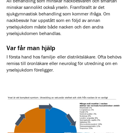
All behandling som minskar nackbesvären och smärtan
minskar sannolikt också yrseln. Framförallt är det
sjukgymnastisk behandling som kommer ifråga. Om
nackbesvär har uppstått som en följd av annan
yrselsjukdom måste både nacken och den andra
yrselsjukdomen behandlas.
Var får man hjälp
I första hand hos familje- eller distriktsläkare. Ofta behövs
remiss till öronläkare eller neurolog för utredning om en
yrselsjukdom föreligger.