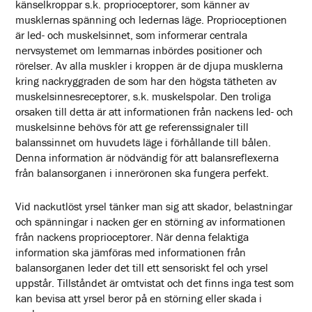
känselkroppar s.k. proprioceptorer, som känner av
musklernas spänning och ledernas läge. Proprioceptionen
är led- och muskelsinnet, som informerar centrala
nervsystemet om lemmarnas inbördes positioner och
rörelser. Av alla muskler i kroppen är de djupa musklerna
kring nackryggraden de som har den högsta tätheten av
muskelsinnesreceptorer, s.k. muskelspolar. Den troliga
orsaken till detta är att informationen från nackens led- och
muskelsinne behövs för att ge referenssignaler till
balanssinnet om huvudets läge i förhållande till bålen.
Denna information är nödvändig för att balansreflexerna
från balansorganen i inneröronen ska fungera perfekt.
Vid nackutlöst yrsel tänker man sig att skador, belastningar
och spänningar i nacken ger en störning av informationen
från nackens proprioceptorer. När denna felaktiga
information ska jämföras med informationen från
balansorganen leder det till ett sensoriskt fel och yrsel
uppstår. Tillståndet är omtvistat och det finns inga test som
kan bevisa att yrsel beror på en störning eller skada i