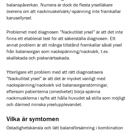
balanspåverkan. Numera är dock de flesta yrselläkare
överens om att nackmuskelvärk/-spänning inte framkallar
karusellyrsel.
Problemet med diagnosen ”Nackutlöst yrsel” är att det inte
finns ett etablerat test för att säkerställa diagnosen. Ett
annat problem är att många tillstånd framkallar såväl yrsel
från balansorgan som nackspänning/nackvärk, t.ex.
skallskada och pisksnärtsskada.
Ytterligare ett problem med att rätt diagnostisera
”Nackutlöst yrsel” är att det är mycket vanligt med
nackspänning/nackvärk vid balansorganstörningar,
eftersom patienterna (omedvetet) börja spänna
nackmusklerna i syfte att hålla huvudet så stilla som möjligt
och därmed minska yrselupplevandet.
Vilka är symtomen
Ostadighetskänsla och lätt balansförsämring i kombination