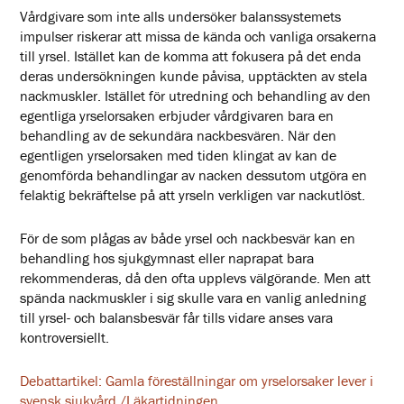
Vårdgivare som inte alls undersöker balanssystemets
impulser riskerar att missa de kända och vanliga orsakerna
till yrsel. Istället kan de komma att fokusera på det enda
deras undersökningen kunde påvisa, upptäckten av stela
nackmuskler. Istället för utredning och behandling av den
egentliga yrselorsaken erbjuder vårdgivaren bara en
behandling av de sekundära nackbesvären. När den
egentligen yrselorsaken med tiden klingat av kan de
genomförda behandlingar av nacken dessutom utgöra en
felaktig bekräftelse på att yrseln verkligen var nackutlöst.
För de som plågas av både yrsel och nackbesvär kan en
behandling hos sjukgymnast eller naprapat bara
rekommenderas, då den ofta upplevs välgörande. Men att
spända nackmuskler i sig skulle vara en vanlig anledning
till yrsel- och balansbesvär får tills vidare anses vara
kontroversiellt.
Debattartikel: Gamla föreställningar om yrselorsaker lever i
svensk sjukvård /Läkartidningen