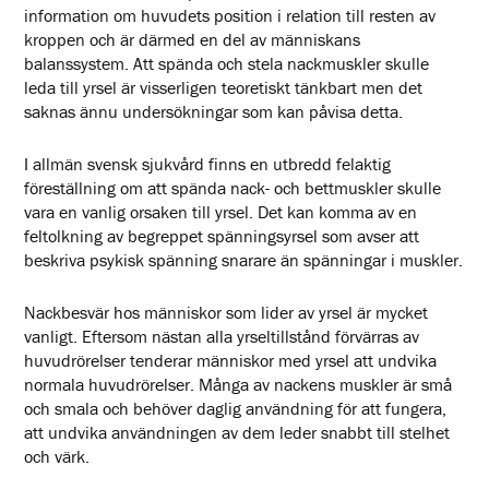
information om huvudets position i relation till resten av
kroppen och är därmed en del av människans
balanssystem. Att spända och stela nackmuskler skulle
leda till yrsel är visserligen teoretiskt tänkbart men det
saknas ännu undersökningar som kan påvisa detta.
I allmän svensk sjukvård finns en utbredd felaktig
föreställning om att spända nack- och bettmuskler skulle
vara en vanlig orsaken till yrsel. Det kan komma av en
feltolkning av begreppet spänningsyrsel som avser att
beskriva psykisk spänning snarare än spänningar i muskler.
Nackbesvär hos människor som lider av yrsel är mycket
vanligt. Eftersom nästan alla yrseltillstånd förvärras av
huvudrörelser tenderar människor med yrsel att undvika
normala huvudrörelser. Många av nackens muskler är små
och smala och behöver daglig användning för att fungera,
att undvika användningen av dem leder snabbt till stelhet
och värk.