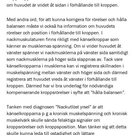
om huvudet är vridet åt sidan i förhållande till kroppen.
Med andra ord, för att kunna korrigera för rörelser och hålla
balansen måste vi också ha information om huvudets
rörelser och position i förhållande till kroppen. I
nackmuskulaturen finns rikligt med känselkroppar som
känner av musklernas spänning. Om vi vrider huvudet åt
vänster spänner vi nackmusklerna på vänster sida samtidigt
som nackmusklerna på höger sida slappnas av. Tack vare
känselkropparna i musklerna kan vi registrera skillnaden i
muskelspänning mellan vänster och höger sida och därmed
registrera att huvudet vreds åt vänster i förhållande till
kroppen. Därmed har vi bra underlag för nödvändiga
kompenserande kroppsrörelser i syfte att ”hålla balansen”.
Tanken med diagnosen ”Nackutlöst yrsel” är att
känselkropparna p g a kronisk muskelspänning och kronisk
muskelvärk skulle sända felaktiga signaler om
kroppsrörelser och kroppsposition. Man tänker sig att detta
skulle kunna leda till ostadighet och lättare