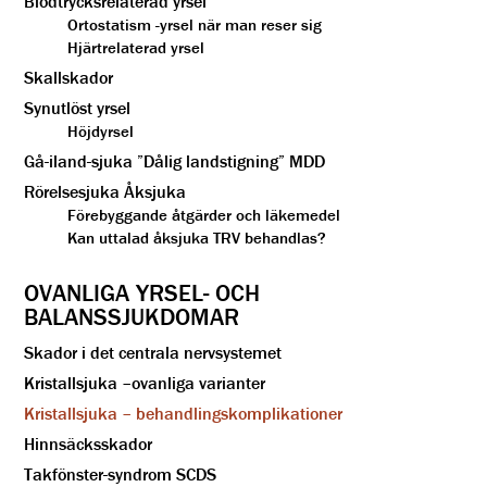
Blodtrycksrelaterad yrsel
Ortostatism -yrsel när man reser sig
Hjärtrelaterad yrsel
Skallskador
Synutlöst yrsel
Höjdyrsel
Gå-iland-sjuka ”Dålig landstigning” MDD
Rörelsesjuka Åksjuka
Förebyggande åtgärder och läkemedel
Kan uttalad åksjuka TRV behandlas?
OVANLIGA YRSEL- OCH
BALANSSJUKDOMAR
Skador i det centrala nervsystemet
Kristallsjuka –ovanliga varianter
Kristallsjuka – behandlingskomplikationer
Hinnsäcksskador
Takfönster-syndrom SCDS