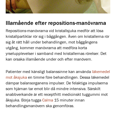
Illamående efter repositions-manövrarna
Repositions-manövrarna vid kristallsjuka medför att lösa
kristallpartiklar rör sig i båggången. Även om kristallerna rör
sig åt rätt håll under behandlingen, mot båggångens
utgång, kommer manövrarna att medföra korta
yrselupplevelser i samband med kristallernas rörelser. Det
kan orsaka illamående under och efter manövern.
Patienter med känsligt balanssinne kan använda
läkemedel
mot åksjuka
en timme före behandlingen. Dessa läkemedel
dämpar balansorganens impulser. De felaktiga impulserna
som hjärnan tar emot blir då mindre intensiva. Särskilt
snabbverkande är ett receptfritt medicinskt tuggummi mot
åksjuka. Börja tugga
Calma
15 minuter innan
behandlingsmanövern ska genomföras.