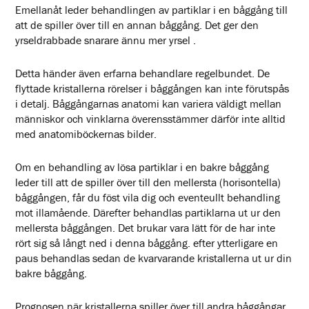
Emellanåt leder behandlingen av partiklar i en båggång till
att de spiller över till en annan båggång. Det ger den
yrseldrabbade snarare ännu mer yrsel .
Detta händer även erfarna behandlare regelbundet. De
flyttade kristallerna rörelser i båggången kan inte förutspås
i detalj. Båggångarnas anatomi kan variera väldigt mellan
människor och vinklarna överensstämmer därför inte alltid
med anatomiböckernas bilder.
Om en behandling av lösa partiklar i en bakre båggång
leder till att de spiller över till den mellersta (horisontella)
båggången, får du föst vila dig och eventeullt behandling
mot illamående. Därefter behandlas partiklarna ut ur den
mellersta båggången. Det brukar vara lätt för de har inte
rört sig så långt ned i denna båggång. efter ytterligare en
paus behandlas sedan de kvarvarande kristallerna ut ur din
bakre båggång.
Prognosen när kristallerna spiller över till andra båggångar