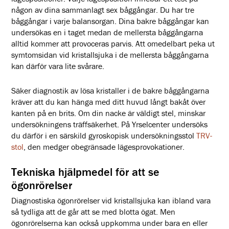
någon av dina sammanlagt sex båggångar. Du har tre
båggångar i varje balansorgan. Dina bakre båggångar kan
undersökas en i taget medan de mellersta båggångarna
alltid kommer att provoceras parvis. Att omedelbart peka ut
symtomsidan vid kristallsjuka i de mellersta båggångarna
kan därför vara lite svårare.
Säker diagnostik av lösa kristaller i de bakre båggångarna
kräver att du kan hänga med ditt huvud långt bakåt över
kanten på en brits. Om din nacke är väldigt stel, minskar
undersökningens träffsäkerhet. På Yrselcenter undersöks
du därför i en särskild gyroskopisk undersökningsstol
TRV-
stol
, den medger obegränsade lägesprovokationer.
Tekniska hjälpmedel för att se
ögonrörelser
Diagnostiska ögonrörelser vid kristallsjuka kan ibland vara
så tydliga att de går att se med blotta ögat. Men
ögonrörelserna kan också uppkomma under bara en eller