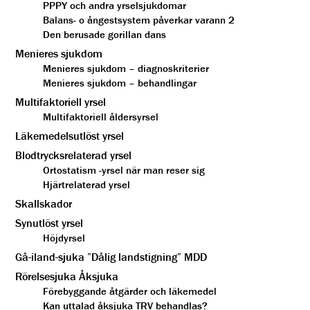
PPPY och andra yrselsjukdomar
Balans- o ångestsystem påverkar varann 2
Den berusade gorillan dans
Menieres sjukdom
Menieres sjukdom – diagnoskriterier
Menieres sjukdom – behandlingar
Multifaktoriell yrsel
Multifaktoriell åldersyrsel
Läkemedelsutlöst yrsel
Blodtrycksrelaterad yrsel
Ortostatism -yrsel när man reser sig
Hjärtrelaterad yrsel
Skallskador
Synutlöst yrsel
Höjdyrsel
Gå-iland-sjuka ”Dålig landstigning” MDD
Rörelsesjuka Åksjuka
Förebyggande åtgärder och läkemedel
Kan uttalad åksjuka TRV behandlas?