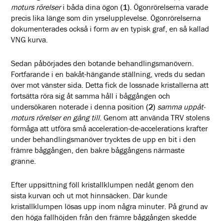
moturs rörelser
i båda dina ögon
(1)
. Ögonrörelserna varade
precis lika länge som din yrselupplevelse. Ögonrörelserna
dokumenterades också i form av en typisk graf, en så kallad
VNG kurva.
Sedan påbörjades den botande behandlingsmanövern.
Fortfarande i en bakåt-hängande ställning, vreds du sedan
över mot vänster sida. Detta fick de lossnade kristallerna att
fortsätta röra sig åt samma håll i båggången och
undersökaren noterade i denna position
(2)
samma uppåt-
moturs rörelser en gång till
. Genom att använda TRV stolens
förmåga att utföra små acceleration-de-accelerations krafter
under behandlingsmanöver trycktes de upp en bit i den
främre båggången, den bakre båggångens närmaste
granne.
Efter uppsittning föll kristallklumpen nedåt genom den
sista kurvan och ut mot hinnsäcken. Där kunde
kristallklumpen lösas upp inom några minuter. På grund av
den höga fallhöjden från den främre båggången skedde