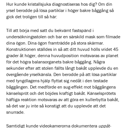
Hur kunde kristallsjuka diagnostiseras hos dig? Om din
yrsel berodde på lösa partiklar i höger bakre båggång så
gick det troligen till så här:
Till att börja med satt du bekvämt fastspänd i
undersökningsstolen och bar en särskild mask som filmade
dina ögon. Dina ögon framträdde på stora skärmar.
Konstruktionen ställdes in så att ditt huvud hölls vridet 45
grader åt höger, denna huvudposition motsvaras av planet
för det högra balansorganets bakre båggång. Några
sekunder efter att stolen fällts långt bakåt upplevde du en
övergående yrselkänsla. Den berodde på att lösa partiklar
med tyngdlagens hjälp flyttat sig nedåt i den testade
båggången. Det medförde en sug-effekt mot båggångens
känselspröt och det böjdes kraftigt bakåt. Känselsprötets
häftiga reaktion motsvaras av att göra en kullerbytta bakåt,
så det var ju inte så konstigt att du upplevde att det
snurrade.
Samtidigt kunde videokamerorna dokumentera
uppåt-