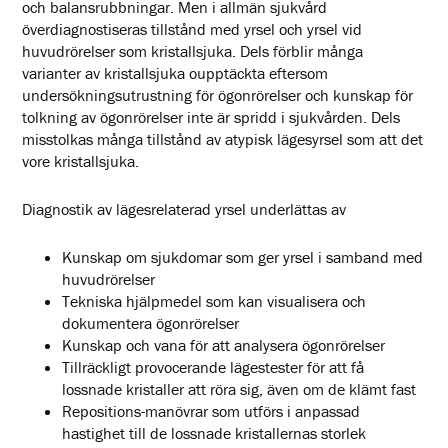
och balansrubbningar.
Men i allmän sjukvård
överdiagnostiseras tillstånd med yrsel och yrsel vid
huvudrörelser som kristallsjuka. Dels förblir många
varianter av kristallsjuka oupptäckta eftersom
undersökningsutrustning för ögonrörelser och kunskap för
tolkning av ögonrörelser inte är spridd i sjukvården. Dels
misstolkas många tillstånd av atypisk lägesyrsel som att det
vore kristallsjuka.
Diagnostik av lägesrelaterad yrsel underlättas av
Kunskap om sjukdomar som ger yrsel i samband med
huvudrörelser
Tekniska hjälpmedel som kan visualisera och
dokumentera ögonrörelser
Kunskap och vana för att analysera ögonrörelser
Tillräckligt provocerande lägestester för att få
lossnade kristaller att röra sig, även om de klämt fast
Repositions-manövrar som utförs i anpassad
hastighet till de lossnade kristallernas storlek