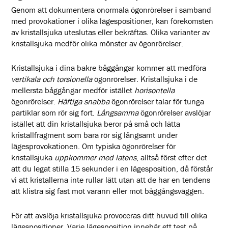
Genom att dokumentera onormala ögonrörelser i samband
med provokationer i olika lägespositioner, kan förekomsten
av kristallsjuka uteslutas eller bekräftas. Olika varianter av
kristallsjuka medför olika mönster av ögonrörelser.
Kristallsjuka i dina bakre båggångar kommer att medföra
vertikala och torsionella
ögonrörelser. Kristallsjuka i de
mellersta båggångar medför istället
horisontella
ögonrörelser.
Häftiga
snabba
ögonrörelser talar för tunga
partiklar som rör sig fort.
Långsamma
ögonrörelser avslöjar
istället att din kristallsjuka beror på små och lätta
kristallfragment som bara rör sig långsamt under
lägesprovokationen. Om typiska ögonrörelser för
kristallsjuka
uppkommer med latens
, alltså först efter det
att du legat stilla 15 sekunder i en lägesposition, då förstår
vi att kristallerna inte rullar lätt utan att de har en tendens
att klistra sig fast mot varann eller mot båggångsväggen.
För att avslöja kristallsjuka provoceras ditt huvud till olika
lägespositioner. Varje lägesposition innebär ett test på