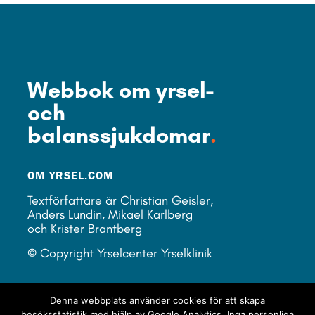
Webbok om yrsel-
och
balanssjukdomar
.
OM YRSEL.COM
Textförfattare är Christian Geisler,
Anders Lundin, Mikael Karlberg
och Krister Brantberg
© Copyright Yrselcenter Yrselklinik
LÄNKAR
Denna webbplats använder cookies för att skapa
Yrselcenter Yrselklinik
besöksstatistik med hjälp av Google Analytics. Inga personliga