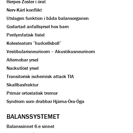
Herpes Zoster i örat
Nerv-Kärl konflikt
Utslagen funktion i båda balansorganen
Godartad anfallsyrsel hos barn
Perilymfatisk fistel
Kolesteatom ”hudcellsboll”
Vestibularisneurinom – Akustikusneurinom
Alternobar yrsel
Nackutlöst yrsel
Transitorisk ischemisk attack TIA
Skallbasfraktur
Primär ortostatisk tremor
Syndrom som drabbar Hjärna-Öra-Öga
BALANSSYSTEMET
Balanssinnet 6:e sinnet