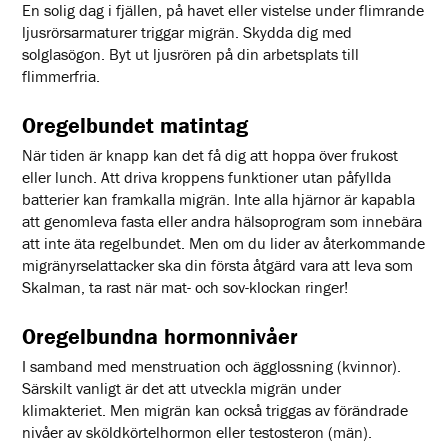
En solig dag i fjällen, på havet eller vistelse under flimrande
ljusrörsarmaturer triggar migrän. Skydda dig med
solglasögon. Byt ut ljusrören på din arbetsplats till
flimmerfria.
Oregelbundet matintag
När tiden är knapp kan det få dig att hoppa över frukost
eller lunch. Att driva kroppens funktioner utan påfyllda
batterier kan framkalla migrän. Inte alla hjärnor är kapabla
att genomleva fasta eller andra hälsoprogram som innebära
att inte äta regelbundet. Men om du lider av återkommande
migränyrselattacker ska din första åtgärd vara att leva som
Skalman, ta rast när mat- och sov-klockan ringer!
Oregelbundna hormonnivåer
I samband med menstruation och ägglossning (kvinnor).
Särskilt vanligt är det att utveckla migrän under
klimakteriet. Men migrän kan också triggas av förändrade
nivåer av sköldkörtelhormon eller testosteron (män).