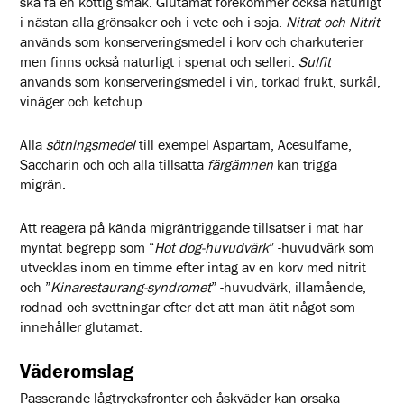
ska få en köttig smak. Glutamat förekommer också naturligt
i nästan alla grönsaker och i vete och i soja.
Nitrat och Nitrit
används som konserveringsmedel i korv och charkuterier
men finns också naturligt i spenat och selleri.
Sulfit
används som konserveringsmedel i vin, torkad frukt, surkål,
vinäger och ketchup.
Alla
sötningsmedel
till exempel Aspartam, Acesulfame,
Saccharin och och alla tillsatta
färgämnen
kan trigga
migrän.
Att reagera på kända migräntriggande tillsatser i mat har
myntat begrepp som “
Hot dog-huvudvärk
” -huvudvärk som
utvecklas inom en timme efter intag av en korv med nitrit
och ”
Kinarestaurang-syndromet
” -huvudvärk, illamående,
rodnad och svettningar efter det att man ätit något som
innehåller glutamat.
Väderomslag
Passerande
l
ågtrycksfronter och åskväder kan orsaka