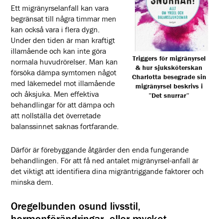
Ett migränyrselanfall kan vara
begränsat till några timmar men
kan också vara i flera dygn.
Under den tiden är man kraftigt
illamående och kan inte göra
Triggers för migränyrsel
normala huvudrörelser. Man kan
& hur sjuksköterskan
försöka dämpa symtomen något
Charlotta besegrade sin
med läkemedel mot illamående
migränyrsel beskrivs i
och åksjuka. Men effektiva
”Det snurrar”
behandlingar för att dämpa och
att nollställa det överretade
balanssinnet saknas fortfarande.
Därför är fö
rebyggande åtgärder den enda fungerande
behandlingen. För att få ned antalet migränyrsel-anfall är
det viktigt att identifiera dina migräntriggande faktorer och
minska dem.
Oregelbunden osund livsstil,
hormonförändringar eller mycket