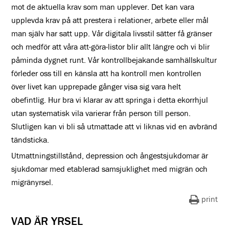
mot de aktuella krav som man upplever. Det kan vara
upplevda krav på att prestera i relationer, arbete eller mål
man själv har satt upp. Vår digitala livsstil sätter få gränser
och medför att våra att-göra-listor blir allt längre och vi blir
påminda dygnet runt. Vår kontrollbejakande samhällskultur
förleder oss till en känsla att ha kontroll men kontrollen
över livet kan upprepade gånger visa sig vara helt
obefintlig. Hur bra vi klarar av att springa i detta ekorrhjul
utan systematisk vila varierar från person till person.
Slutligen kan vi bli så utmattade att vi liknas vid en avbränd
tändsticka.
Utmattningstillstånd, depression och ångestsjukdomar är
sjukdomar med etablerad samsjuklighet med migrän och
migränyrsel.
print
VAD ÄR YRSEL