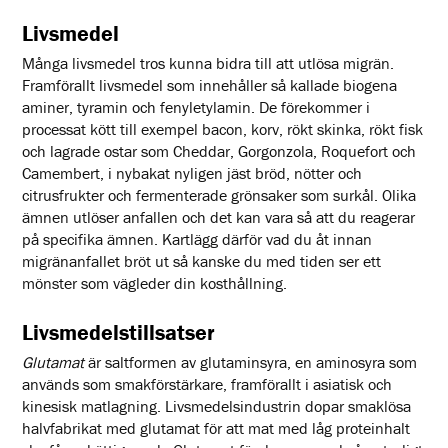
Livsmedel
Många livsmedel tros kunna bidra till att utlösa migrän.
Framförallt livsmedel som innehåller så kallade biogena
aminer, tyramin och fenyletylamin. De förekommer i
processat kött till exempel bacon, korv, rökt skinka, rökt fisk
och lagrade ostar som Cheddar, Gorgonzola, Roquefort och
Camembert, i nybakat nyligen jäst bröd, nötter och
citrusfrukter och fermenterade grönsaker som surkål. Olika
ämnen utlöser anfallen och det kan vara så att du reagerar
på specifika ämnen. Kartlägg därför vad du åt innan
migränanfallet bröt ut så kanske du med tiden ser ett
mönster som vägleder din kosthållning.
Livsmedelstillsatser
Glutamat
är saltformen av glutaminsyra, en aminosyra som
används som smakförstärkare, framförallt i asiatisk och
kinesisk matlagning. Livsmedelsindustrin dopar smaklösa
halvfabrikat med glutamat för att mat med låg proteinhalt