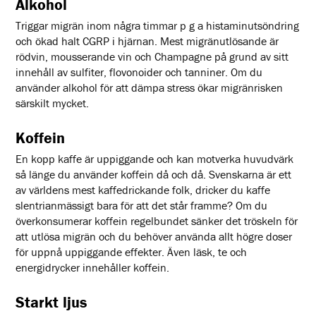
Alkohol
Triggar migrän inom några timmar p g a histaminutsöndring
och ökad halt CGRP i hjärnan. Mest migränutlösande är
rödvin, mousserande vin och Champagne på grund av sitt
innehåll av sulfiter, flovonoider och tanniner. Om du
använder alkohol för att dämpa stress ökar migränrisken
särskilt mycket.
Koffein
En kopp kaffe är uppiggande och kan motverka huvudvärk
så länge du använder koffein då och då. Svenskarna är ett
av världens mest kaffedrickande folk, dricker du kaffe
slentrianmässigt bara för att det står framme? Om du
överkonsumerar koffein regelbundet sänker det tröskeln för
att utlösa migrän och du behöver använda allt högre doser
för uppnå uppiggande effekter. Även läsk, te och
energidrycker innehåller koffein.
Starkt ljus