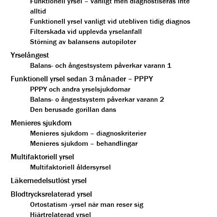
Funktionell yrsel – vanligt men diagnostiseras inte
alltid
Funktionell yrsel vanligt vid utebliven tidig diagnos
Filterskada vid upplevda yrselanfall
Störning av balansens autopiloter
Yrselångest
Balans- och ångestsystem påverkar varann 1
Funktionell yrsel sedan 3 månader – PPPY
PPPY och andra yrselsjukdomar
Balans- o ångestsystem påverkar varann 2
Den berusade gorillan dans
Menieres sjukdom
Menieres sjukdom – diagnoskriterier
Menieres sjukdom – behandlingar
Multifaktoriell yrsel
Multifaktoriell åldersyrsel
Läkemedelsutlöst yrsel
Blodtrycksrelaterad yrsel
Ortostatism -yrsel när man reser sig
Hjärtrelaterad yrsel