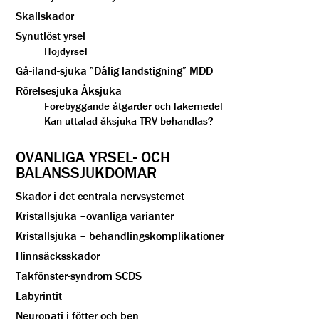
Skallskador
Synutlöst yrsel
Höjdyrsel
Gå-iland-sjuka ”Dålig landstigning” MDD
Rörelsesjuka Åksjuka
Förebyggande åtgärder och läkemedel
Kan uttalad åksjuka TRV behandlas?
OVANLIGA YRSEL- OCH
BALANSSJUKDOMAR
Skador i det centrala nervsystemet
Kristallsjuka –ovanliga varianter
Kristallsjuka – behandlingskomplikationer
Hinnsäcksskador
Takfönster-syndrom SCDS
Labyrintit
Neuropati i fötter och ben