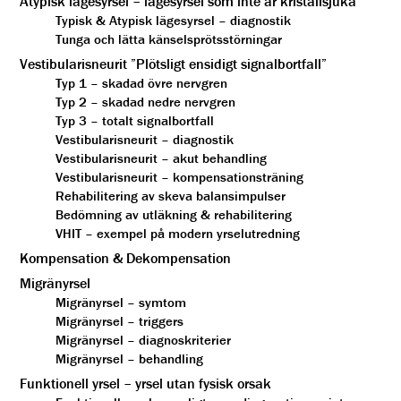
Atypisk lägesyrsel – lägesyrsel som inte är kristallsjuka
Typisk & Atypisk lägesyrsel – diagnostik
Tunga och lätta känselsprötsstörningar
Vestibularisneurit ”Plötsligt ensidigt signalbortfall”
Typ 1 – skadad övre nervgren
Typ 2 – skadad nedre nervgren
Typ 3 – totalt signalbortfall
Vestibularisneurit – diagnostik
Vestibularisneurit – akut behandling
Vestibularisneurit – kompensationsträning
Rehabilitering av skeva balansimpulser
Bedömning av utläkning & rehabilitering
VHIT – exempel på modern yrselutredning
Kompensation & Dekompensation
Migränyrsel
Migränyrsel – symtom
Migränyrsel – triggers
Migränyrsel – diagnoskriterier
Migränyrsel – behandling
Funktionell yrsel – yrsel utan fysisk orsak