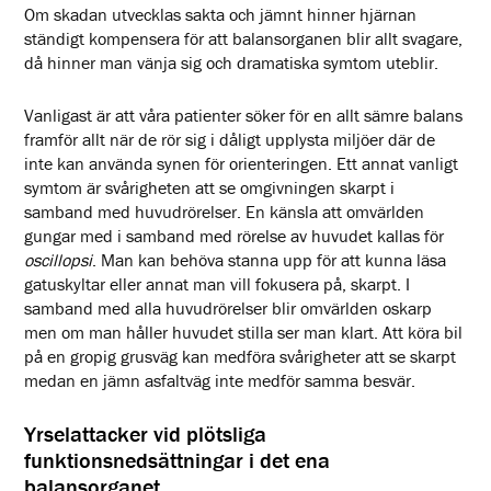
Om skadan utvecklas sakta och jämnt hinner hjärnan
ständigt kompensera för att balansorganen blir allt svagare,
då hinner man vänja sig och dramatiska symtom uteblir.
Vanligast är att våra patienter söker för en allt sämre balans
framför allt när de rör sig i dåligt upplysta miljöer där de
inte kan använda synen för orienteringen. Ett annat vanligt
symtom är svårigheten att se omgivningen skarpt i
samband med huvudrörelser. En känsla att omvärlden
gungar med i samband med rörelse av huvudet kallas för
oscillopsi
. Man kan behöva stanna upp för att kunna läsa
gatuskyltar eller annat man vill fokusera på, skarpt. I
samband med alla huvudrörelser blir omvärlden oskarp
men om man håller huvudet stilla ser man klart. Att köra bil
på en gropig grusväg kan medföra svårigheter att se skarpt
medan en jämn asfaltväg inte medför samma besvär.
Yrselattacker vid plötsliga
funktionsnedsättningar i det ena
balansorganet