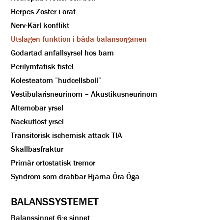
Herpes Zoster i örat
Nerv-Kärl konflikt
Utslagen funktion i båda balansorganen
Godartad anfallsyrsel hos barn
Perilymfatisk fistel
Kolesteatom ”hudcellsboll”
Vestibularisneurinom – Akustikusneurinom
Alternobar yrsel
Nackutlöst yrsel
Transitorisk ischemisk attack TIA
Skallbasfraktur
Primär ortostatisk tremor
Syndrom som drabbar Hjärna-Öra-Öga
BALANSSYSTEMET
Balanssinnet 6:e sinnet