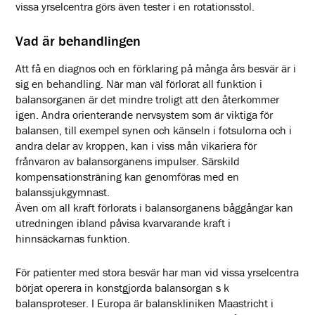
vissa yrselcentra görs även tester i en rotationsstol.
Vad är behandlingen
Att få en diagnos och en förklaring på många års besvär är i
sig en behandling. När man väl förlorat all funktion i
balansorganen är det mindre troligt att den återkommer
igen. Andra orienterande nervsystem som är viktiga för
balansen, till exempel synen och känseln i fotsulorna och i
andra delar av kroppen, kan i viss mån vikariera för
frånvaron av balansorganens impulser. Särskild
kompensationsträning kan genomföras med en
balanssjukgymnast.
Även om all kraft förlorats i balansorganens båggångar kan
utredningen ibland påvisa kvarvarande kraft i
hinnsäckarnas funktion.
För patienter med stora besvär har man vid vissa yrselcentra
börjat operera in konstgjorda balansorgan s k
balansproteser. I Europa är balanskliniken Maastricht i