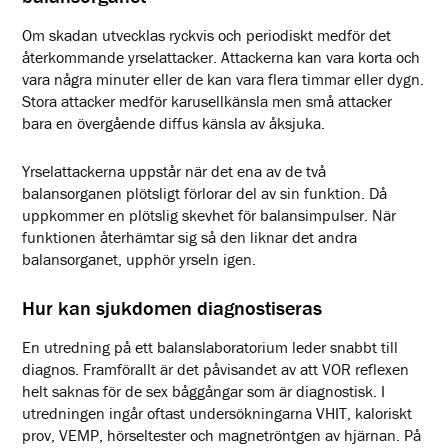
Om skadan utvecklas ryckvis och periodiskt medför det
återkommande yrselattacker. Attackerna kan vara korta och
vara några minuter eller de kan vara flera timmar eller dygn.
Stora attacker medför karusellkänsla men små attacker
bara en övergående diffus känsla av åksjuka.
Yrselattackerna uppstår när det ena av de två
balansorganen plötsligt förlorar del av sin funktion. Då
uppkommer en plötslig skevhet för balansimpulser. När
funktionen återhämtar sig så den liknar det andra
balansorganet, upphör yrseln igen.
Hur kan sjukdomen diagnostiseras
En utredning på ett balanslaboratorium leder snabbt till
diagnos. Framförallt är det påvisandet av att VOR reflexen
helt saknas för de sex båggångar som är diagnostisk. I
utredningen ingår oftast undersökningarna VHIT, kaloriskt
prov, VEMP, hörseltester och magnetröntgen av hjärnan. På