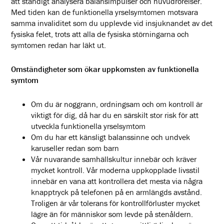
att ständigt analysera balansimpulser och huvudrörelser.
Med tiden kan de funktionella yrselsymtomen motsvara
samma invaliditet som du upplevde vid insjuknandet av det
fysiska felet, trots att alla de fysiska störningarna och
symtomen redan har läkt ut.
Omständigheter som ökar uppkomsten av funktionella
symtom
Om du är noggrann, ordningsam och om kontroll är
viktigt för dig, då har du en särskilt stor risk för att
utveckla funktionella yrselsymtom
Om du har ett känsligt balanssinne och undvek
karuseller redan som barn
Vår nuvarande samhällskultur innebär och kräver
mycket kontroll. Vår moderna uppkopplade livsstil
innebär en vana att kontrollera det mesta via några
knapptryck på telefonen på en armlängds avstånd.
Troligen är vår tolerans för kontrollförluster mycket
lägre än för människor som levde på stenåldern.