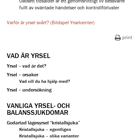
Oavsett tidsålder är ett genomsnittligt liv dessvärre
fullt av oväntade händelser och kontrollförluster
Varför är yrsel svårt? (Bildspel Yrselcenter)
print
VAD ÄR YRSEL
Yrsel – vad är det?
Yrsel – orsaker
Vad vill du ha hjälp med?
Yrsel – undersökning
VANLIGA YRSEL- OCH
BALANSSJUKDOMAR
Godartad lägesyrsel “kristallsjuka”
Kristallsjuka – egentligen
Kristallsjuka – olika varianter