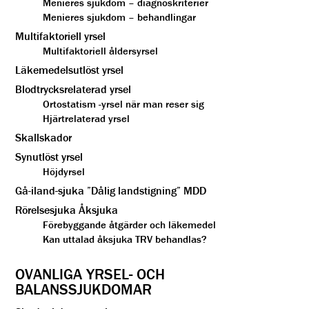
Menieres sjukdom – diagnoskriterier
Menieres sjukdom – behandlingar
Multifaktoriell yrsel
Multifaktoriell åldersyrsel
Läkemedelsutlöst yrsel
Blodtrycksrelaterad yrsel
Ortostatism -yrsel när man reser sig
Hjärtrelaterad yrsel
Skallskador
Synutlöst yrsel
Höjdyrsel
Gå-iland-sjuka ”Dålig landstigning” MDD
Rörelsesjuka Åksjuka
Förebyggande åtgärder och läkemedel
Kan uttalad åksjuka TRV behandlas?
OVANLIGA YRSEL- OCH
BALANSSJUKDOMAR