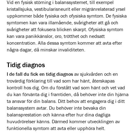
Vid en fysisk störning i balanssystemet, till exempel
kristallsjuka, vestibularisneurit eller migränrelaterad yrsel
uppkommer både fysiska och ofysiska symtom. De fysiska
symtomen kan vara illamående, svårigheter att gå och
svårigheter att fokusera blicken skarpt. Ofysiska symtom
kan vara panikkänslor, oro, trötthet och nedsatt
koncentration. Alla dessa symtom kommer att avta efter
några dagar, då minskar invaliditeten.
Tidig diagnos
I de fall du fick en tidig diagnos
av sjukvården och en
trovärdig förklaring till vad som har hänt, återskapas
kontroll hos dig. Om du förstått vad som hänt och vet vad
du kan förvänta dig i framtiden, då behöver inte din hjärna
ta ansvar för din balans. Ditt behov att engagera dig i ditt
balanssystem avtar. Du behöver inte bevaka din
balansprestation och känna efter hur dina dagliga
huvudrörelser känns. Därmed kommer utvecklingen av
funktionella symtom att avta eller upphöra helt.