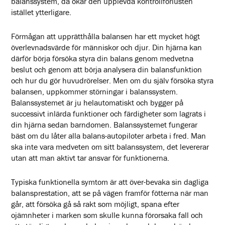
balanssystem, då ökar den upplevda kontrollförlusten
istället ytterligare.
Förmågan att upprätthålla balansen har ett mycket högt
överlevnadsvärde för människor och djur. Din hjärna kan
därför börja försöka styra din balans genom medvetna
beslut och genom att börja analysera din balansfunktion
och hur du gör huvudrörelser. Men om du själv försöka styra
balansen, uppkommer störningar i balanssystem.
Balanssystemet är ju helautomatiskt och bygger på
successivt inlärda funktioner och färdigheter som lagrats i
din hjärna sedan barndomen. Balanssystemet fungerar
bäst om du låter alla balans-autopiloter arbeta i fred. Man
ska inte vara medveten om sitt balanssystem, det levererar
utan att man aktivt tar ansvar för funktionerna.
Typiska funktionella symtom är att över-bevaka sin dagliga
balansprestation, att se på vägen framför fötterna när man
går, att försöka gå så rakt som möjligt, spana efter
ojämnheter i marken som skulle kunna förorsaka fall och