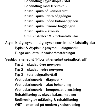
Behandling i gyroskopisk stol
Behandling med TRV-teknik
Kristallsjuka på känselspröt
Kristallsjuka i flera båggångar
Kristallsjuka i båda balansorganen
Kristallsjuka i främre båggången
Kristallsjuka – kronisk
Små kristaller ”Mikro”kristallsjuka
Atypisk lägesyrsel – lägesyrsel som inte är kristallsjuka
Typisk & Atypisk lägesyrsel – diagnostik
Tunga och lätta känselsprötsstörningar
Vestibularisneurit ”Plötsligt ensidigt signalbortfall”
Typ 1 – skadad övre nervgren
Typ 2 – skadad nedre nervgren
Typ 3 – totalt signalbortfall
Vestibularisneurit – diagnostik
Vestibularisneurit – akut behandling
Vestibularisneurit – kompensationsträning
Rehabilitering av skeva balansimpulser
Bedömning av utläkning & rehabilitering
VHIT – exempel på modern yrselutredning