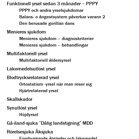
Funktionell yrsel sedan 3 månader – PPPY
PPPY och andra yrselsjukdomar
Balans- o ångestsystem påverkar varann 2
Den berusade gorillan dans
Menieres sjukdom
Menieres sjukdom – diagnoskriterier
Menieres sjukdom – behandlingar
Multifaktoriell yrsel
Multifaktoriell åldersyrsel
Läkemedelsutlöst yrsel
Blodtrycksrelaterad yrsel
Ortostatism -yrsel när man reser sig
Hjärtrelaterad yrsel
Skallskador
Synutlöst yrsel
Höjdyrsel
Gå-iland-sjuka ”Dålig landstigning” MDD
Rörelsesjuka Åksjuka
Förebyggande åtgärder och läkemedel