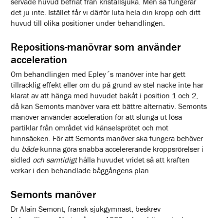
servade huvud befriat från kristallsjuka. Men så fungerar
det ju inte. Istället får vi därför luta hela din kropp och ditt
huvud till olika positioner under behandlingen.
Repositions-manövrar som använder
acceleration
Om behandlingen med Epley´s manöver inte har gett
tillräcklig effekt eller om du på grund av stel nacke inte har
klarat av att hänga med huvudet bakåt i position 1 och 2,
då kan Semonts manöver vara ett bättre alternativ. Semonts
manöver använder acceleration för att slunga ut lösa
partiklar från området vid känselsprötet och mot
hinnsäcken. För att Semonts manöver ska fungera behöver
du
både
kunna göra snabba accelererande kroppsrörelser i
sidled
och samtidigt
hålla huvudet vridet så att kraften
verkar i den behandlade båggångens plan.
Semonts manöver
Dr Alain Semont, fransk sjukgymnast, beskrev