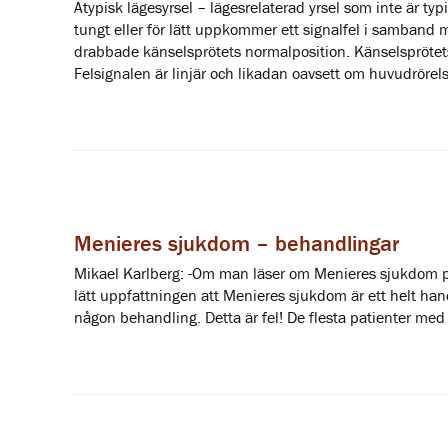
Atypisk lägesyrsel – lägesrelaterad yrsel som inte är typi
tungt eller för lätt uppkommer ett signalfel i samband 
drabbade känselsprötets normalposition. Känselsprötets 
Felsignalen är linjär och likadan oavsett om huvudrörelse
Menieres sjukdom – behandlingar
Mikael Karlberg: -Om man läser om Menieres sjukdom på
lätt uppfattningen att Menieres sjukdom är ett helt hand
någon behandling. Detta är fel! De flesta patienter me