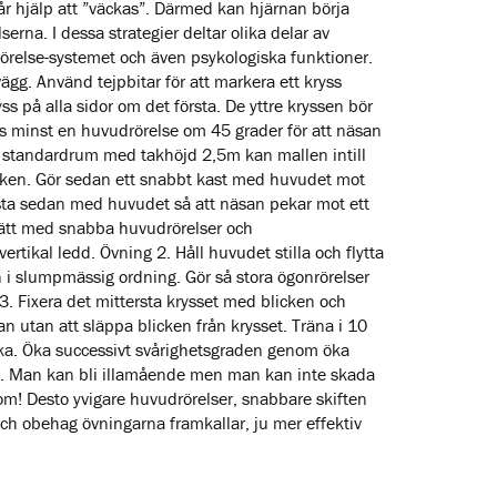
 får hjälp att ”väckas”. Därmed kan hjärnan börja
serna. I dessa strategier deltar olika delar av
rörelse-systemet och även psykologiska funktioner.
ägg. Använd tejpbitar för att markera ett kryss
yss på alla sidor om det första. De yttre kryssen bör
vs minst en huvudrörelse om 45 grader för att näsan
t standardrum med takhöjd 2,5m kan mallen intill
icken. Gör sedan ett snabbt kast med huvudet mot
Kasta sedan med huvudet så att näsan pekar mot ett
tsätt med snabba huvudrörelser och
ertikal ledd. Övning 2. Håll huvudet stilla och flytta
n i slumpmässig ordning. Gör så stora ögonrörelser
 3. Fixera det mittersta krysset med blicken och
n utan att släppa blicken från krysset. Träna i 10
cka. Öka successivt svårighetsgraden genom öka
en. Man kan bli illamående men man kan inte skada
m! Desto yvigare huvudrörelser, snabbare skiften
h obehag övningarna framkallar, ju mer effektiv