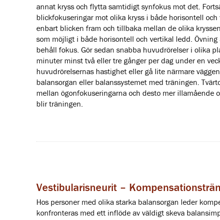
annat kryss och flytta samtidigt synfokus mot det. For
blickfokuseringar mot olika kryss i både horisontell och v
enbart blicken fram och tillbaka mellan de olika krysse
som möjligt i både horisontell och vertikal ledd. Övning
behåll fokus. Gör sedan snabba huvudrörelser i olika pla
minuter minst två eller tre gånger per dag under en ve
huvudrörelsernas hastighet eller gå lite närmare vägg
balansorgan eller balanssystemet med träningen. Tvärto
mellan ögonfokuseringarna och desto mer illamående oc
blir träningen.
Vestibularisneurit – Kompensationsträ
Hos personer med olika starka balansorgan leder kompens
konfronteras med ett inflöde av väldigt skeva balansimpu