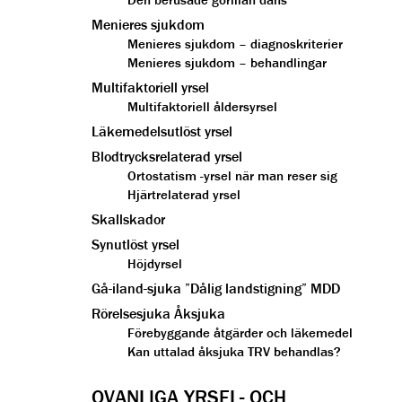
Menieres sjukdom
Menieres sjukdom – diagnoskriterier
Menieres sjukdom – behandlingar
Multifaktoriell yrsel
Multifaktoriell åldersyrsel
Läkemedelsutlöst yrsel
Blodtrycksrelaterad yrsel
Ortostatism -yrsel när man reser sig
Hjärtrelaterad yrsel
Skallskador
Synutlöst yrsel
Höjdyrsel
Gå-iland-sjuka ”Dålig landstigning” MDD
Rörelsesjuka Åksjuka
Förebyggande åtgärder och läkemedel
Kan uttalad åksjuka TRV behandlas?
OVANLIGA YRSEL- OCH