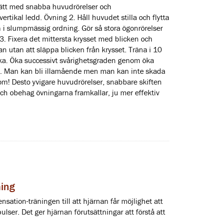
tsätt med snabba huvudrörelser och
ertikal ledd. Övning 2. Håll huvudet stilla och flytta
n i slumpmässig ordning. Gör så stora ögonrörelser
 3. Fixera det mittersta krysset med blicken och
n utan att släppa blicken från krysset. Träna i 10
cka. Öka successivt svårighetsgraden genom öka
en. Man kan bli illamående men man kan inte skada
m! Desto yvigare huvudrörelser, snabbare skiften
h obehag övningarna framkallar, ju mer effektiv
ning
ation-träningen till att hjärnan får möjlighet att
lser. Det ger hjärnan förutsättningar att förstå att