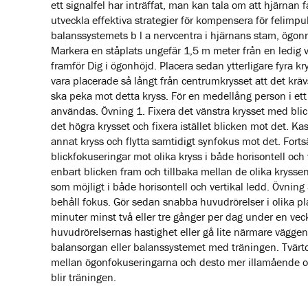
ett signalfel har inträffat, man kan tala om att hjärnan
utveckla effektiva strategier för kompensera för felimpul
balanssystemets b l a nervcentra i hjärnans stam, ögon
Markera en ståplats ungefär 1,5 m meter från en ledig v
framför Dig i ögonhöjd. Placera sedan ytterligare fyra kr
vara placerade så långt från centrumkrysset att det krä
ska peka mot detta kryss. För en medellång person i et
användas. Övning 1. Fixera det vänstra krysset med bl
det högra krysset och fixera istället blicken mot det. 
annat kryss och flytta samtidigt synfokus mot det. For
blickfokuseringar mot olika kryss i både horisontell och v
enbart blicken fram och tillbaka mellan de olika krysse
som möjligt i både horisontell och vertikal ledd. Övning
behåll fokus. Gör sedan snabba huvudrörelser i olika pla
minuter minst två eller tre gånger per dag under en ve
huvudrörelsernas hastighet eller gå lite närmare vägg
balansorgan eller balanssystemet med träningen. Tvärto
mellan ögonfokuseringarna och desto mer illamående oc
blir träningen.