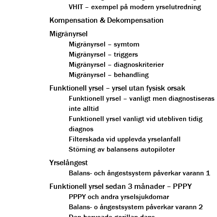
VHIT – exempel på modern yrselutredning
Kompensation & Dekompensation
Migränyrsel
Migränyrsel – symtom
Migränyrsel – triggers
Migränyrsel – diagnoskriterier
Migränyrsel – behandling
Funktionell yrsel – yrsel utan fysisk orsak
Funktionell yrsel – vanligt men diagnostiseras
inte alltid
Funktionell yrsel vanligt vid utebliven tidig
diagnos
Filterskada vid upplevda yrselanfall
Störning av balansens autopiloter
Yrselångest
Balans- och ångestsystem påverkar varann 1
Funktionell yrsel sedan 3 månader – PPPY
PPPY och andra yrselsjukdomar
Balans- o ångestsystem påverkar varann 2
Den berusade gorillan dans