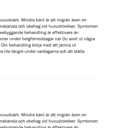
huvudvärk. Mindre känt är att migrän även en
balanskänsla och obehag vid huvudrörelser. Symtomen
örebyggande behandling är effektivare än
mer under helgförmiddagar när Du sovit ut några
a Din behandling börja med att jämna ut
a lite längre under vardagarna och att ställa
huvudvärk. Mindre känt är att migrän även en
balanskänsla och obehag vid huvudrörelser. Symtomen
örebyggande behandling är effektivare än