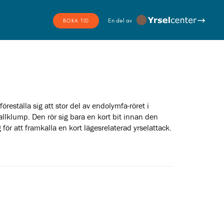
YRSELCENTER
BOKA TID
reställa sig att stor del av endolymfa-röret i
allklump. Den rör sig bara en kort bit innan den
 för att framkalla en kort lägesrelaterad yrselattack.