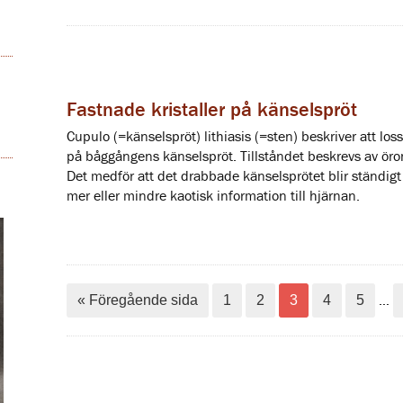
Fastnade kristaller på känselspröt
Cupulo (=känselspröt) lithiasis (=sten) beskriver att loss
på båggångens känselspröt. Tillståndet beskrevs av öro
Det medför att det drabbade känselsprötet blir ständig
mer eller mindre kaotisk information till hjärnan.
…
« Föregående sida
1
2
3
4
5