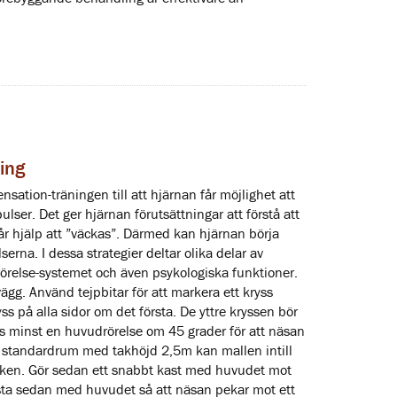
ing
ation-träningen till att hjärnan får möjlighet att
lser. Det ger hjärnan förutsättningar att förstå att
 får hjälp att ”väckas”. Därmed kan hjärnan börja
serna. I dessa strategier deltar olika delar av
rörelse-systemet och även psykologiska funktioner.
ägg. Använd tejpbitar för att markera ett kryss
yss på alla sidor om det första. De yttre kryssen bör
vs minst en huvudrörelse om 45 grader för att näsan
t standardrum med takhöjd 2,5m kan mallen intill
icken. Gör sedan ett snabbt kast med huvudet mot
Kasta sedan med huvudet så att näsan pekar mot ett