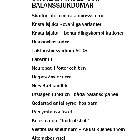
BALANSSJUKDOMAR
Skador i det centrala nervsystemet
Kristallsjuka –ovanliga varianter
Kristallsjuka – behandlingskomplikationer
Hinnsäcksskador
Takfönster-syndrom SCDS
Labyrintit
Neuropati i fötter och ben
Herpes Zoster i örat
Nerv-Kärl konflikt
Utslagen funktion i båda balansorganen
Godartad anfallsyrsel hos barn
Perilymfatisk fistel
Kolesteatom ”hudcellsboll”
Vestibularisneurinom – Akustikusneurinom
Alternobar yrsel