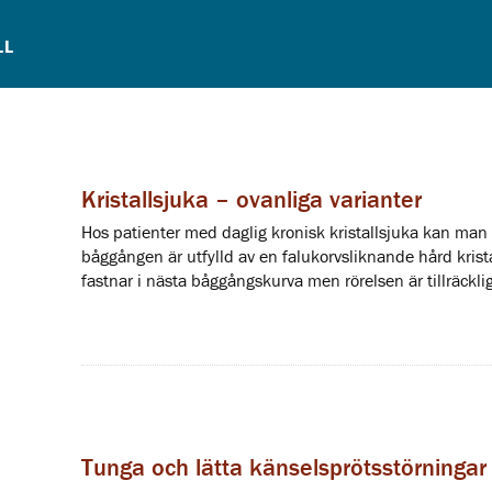
LL
Kristallsjuka – ovanliga varianter
Hos patienter med daglig kronisk kristallsjuka kan man fö
båggången är utfylld av en falukorvsliknande hård krist
fastnar i nästa båggångskurva men rörelsen är tillräcklig
Tunga och lätta känselsprötsstörningar