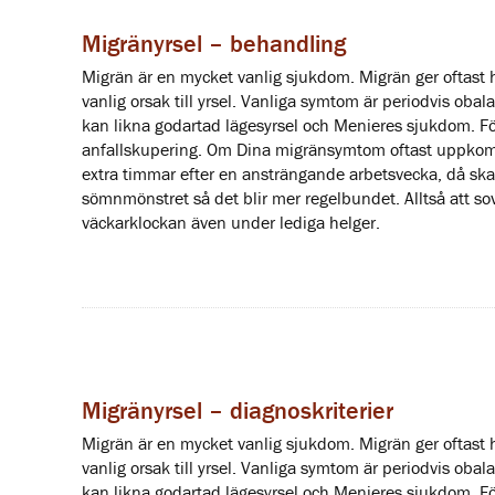
Migränyrsel – behandling
Migrän är en mycket vanlig sjukdom. Migrän ger oftast 
vanlig orsak till yrsel. Vanliga symtom är periodvis o
kan likna godartad lägesyrsel och Menieres sjukdom. F
anfallskupering. Om Dina migränsymtom oftast uppkom
extra timmar efter en ansträngande arbetsvecka, då sk
sömnmönstret så det blir mer regelbundet. Alltså att sov
väckarklockan även under lediga helger.
Migränyrsel – diagnoskriterier
Migrän är en mycket vanlig sjukdom. Migrän ger oftast 
vanlig orsak till yrsel. Vanliga symtom är periodvis o
kan likna godartad lägesyrsel och Menieres sjukdom. F