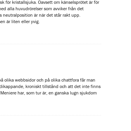
sk för kristallsjuka. Oavsett om känselsprötet är för
med alla huvudrörelser som avviker från det
neutralposition är när det står rakt upp.
n är liten eller yvig.
 olika webbsidor och på olika chattfora får man
ikappande, kroniskt tillstånd och att det inte finns
d Meniere har, som tur är, en ganska lugn sjukdom