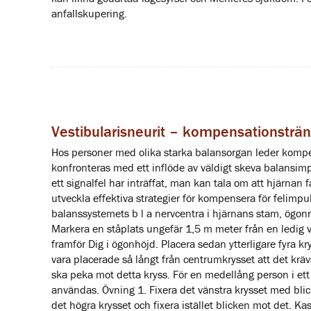
anfallskupering.
Vestibularisneurit – kompensationsträn
Hos personer med olika starka balansorgan leder kompens
konfronteras med ett inflöde av väldigt skeva balansimpu
ett signalfel har inträffat, man kan tala om att hjärnan
utveckla effektiva strategier för kompensera för felimpul
balanssystemets b l a nervcentra i hjärnans stam, ögon
Markera en ståplats ungefär 1,5 m meter från en ledig v
framför Dig i ögonhöjd. Placera sedan ytterligare fyra kr
vara placerade så långt från centrumkrysset att det krä
ska peka mot detta kryss. För en medellång person i et
användas. Övning 1. Fixera det vänstra krysset med bl
det högra krysset och fixera istället blicken mot det. 