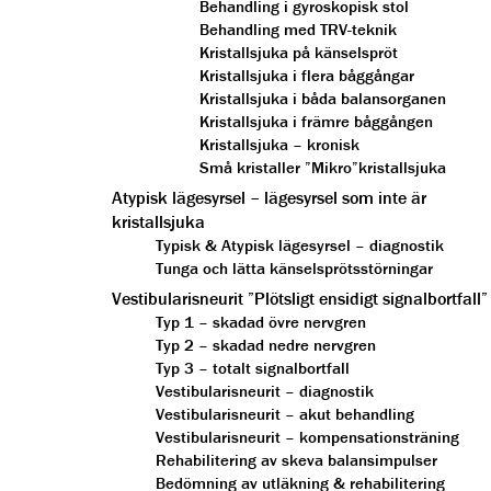
Behandling i gyroskopisk stol
Behandling med TRV-teknik
Kristallsjuka på känselspröt
Kristallsjuka i flera båggångar
Kristallsjuka i båda balansorganen
Kristallsjuka i främre båggången
Kristallsjuka – kronisk
Små kristaller ”Mikro”kristallsjuka
Atypisk lägesyrsel – lägesyrsel som inte är
kristallsjuka
Typisk & Atypisk lägesyrsel – diagnostik
Tunga och lätta känselsprötsstörningar
Vestibularisneurit ”Plötsligt ensidigt signalbortfall”
Typ 1 – skadad övre nervgren
Typ 2 – skadad nedre nervgren
Typ 3 – totalt signalbortfall
Vestibularisneurit – diagnostik
Vestibularisneurit – akut behandling
Vestibularisneurit – kompensationsträning
Rehabilitering av skeva balansimpulser
Bedömning av utläkning & rehabilitering